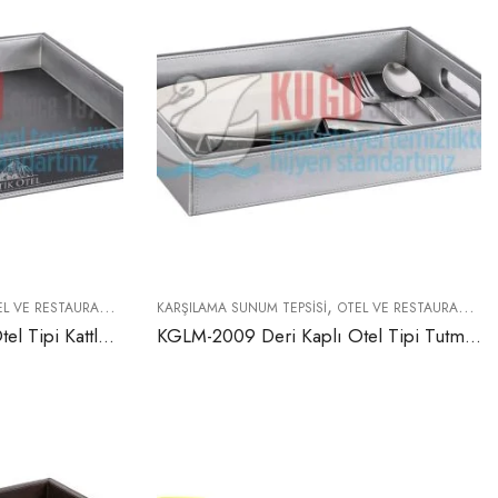
,
VE RESTAURANT EKIPMANLARI
KARŞILAMA SUNUM TEPSISI
OTEL VE RESTAURANT EKIPMANLARI
KGLM-2008 Deri Kaplı Otel Tipi Kattle Priz Hazneli Karşılama Sunum Tepsisi
KGLM-2009 Deri Kaplı Otel Tipi Tutma Saplı Karşılama Sunum Tepsisi