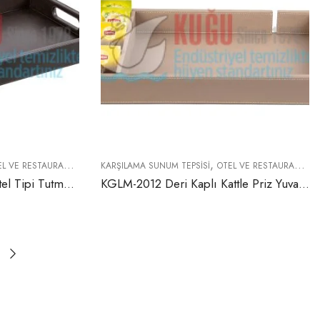
,
VE RESTAURANT EKIPMANLARI
KARŞILAMA SUNUM TEPSISI
OTEL VE RESTAURANT EKIPMANLARI
KGLM-2011 Deri Kaplı Otel Tipi Tutma Saplı Karşılama Sunum Tepsisi
KGLM-2012 Deri Kaplı Kattle Priz Yuvalı İkramlık Hazneli Otel Tipi Karşılama Sunum Tepsisi