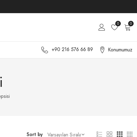
0
0
+90 216 576 66 89
Konumumuz
i
psisi
Sort by