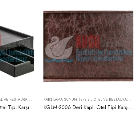
,
VE RESTAURANT EKIPMANLARI
KARŞILAMA SUNUM TEPSISI
OTEL VE RESTAURANT EKIPMANLARI
KGLM-2005 Deri Kaplı Otel Tipi Karşılama Sunum Alttan Tepsili İkramlık Hazneli
KGLM-2006 Deri Kaplı Otel Tipi Karşılama Sunum Tepsisi