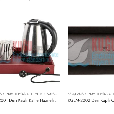
,
,
A SUNUM TEPSISI
OTEL VE RESTAURANT EKIPMANLARI
KARŞILAMA SUNUM TEPSISI
OTEL 
KGLM-2001 Deri Kaplı Kattle Hazneli ve Priz Yuvalı İkramlık Hazneli Otel Tipi Karşılama Sunum Tepsisi