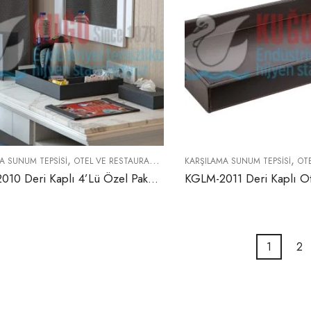
,
,
A SUNUM TEPSISI
OTEL VE RESTAURANT EKIPMANLARI
KARŞILAMA SUNUM TEPSISI
OTEL 
KGLM-2010 Deri Kaplı 4’Lü Özel Paket (Otel Tipi Karşılama Sunum Tepsisi, Mendil Kutusu, Menü ve Karşılama Yazısı)
1
2