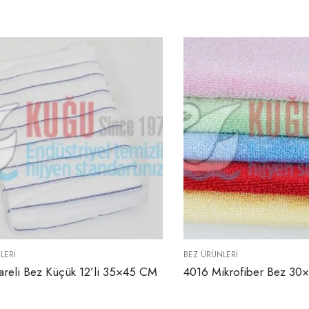
LERI
BEZ ÜRÜNLERI
reli Bez Küçük 12’li 35×45 CM