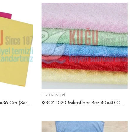
BEZ ÜRÜNLERI
KGCY-1018 Cam Bezi 26×36 Cm (Sarı ve Kırmızı Renklerde)
KGCY-1020 Mikrofiber Bez 40×40 Cm (Sarı, Kırmızı, Yeşil, Mavi ve Pembe Renklerde)