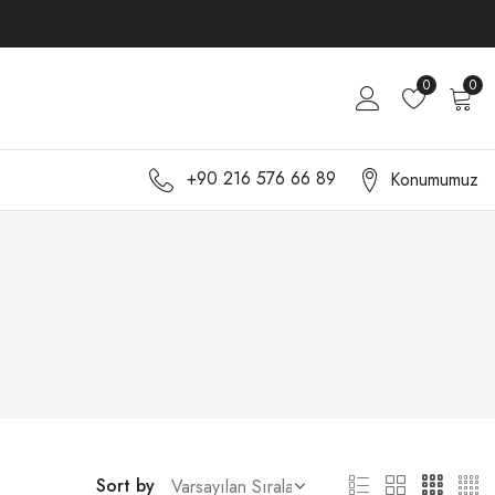
0
0
+90 216 576 66 89
Konumumuz
Sort by