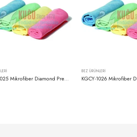
LERI
BEZ ÜRÜNLERI
KGCY-1025 Mikrofiber Diamond Premium Bez 40×40 Cm (Sarı, Kırmızı, Yeşil, Mavi ve Pembe Renklerde)