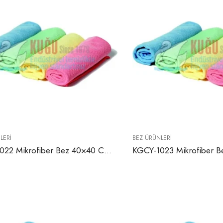
LERI
BEZ ÜRÜNLERI
KGCY-1022 Mikrofiber Bez 40×40 Cm (Sarı, Kırmızı, Yeşil, Mavi ve Pembe Renklerde)