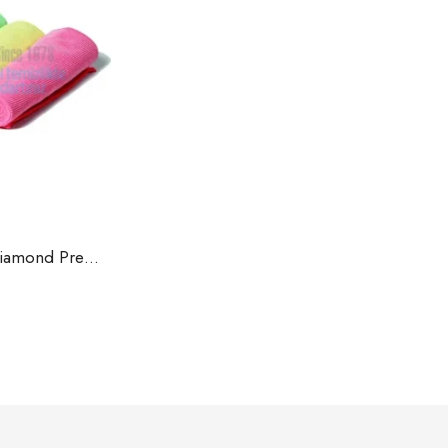
KGCY-1026 Mikrofiber Diamond Premium Bez 50×70 Cm (Sarı, Kırmızı, Yeşil, Mavi ve Pembe Renklerde)