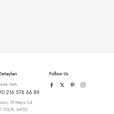
etayları
Follow Us
stek Hattı
90 216 576 66 89
nönü, 19 Mayıs Cd.
 D:133/B, 34752