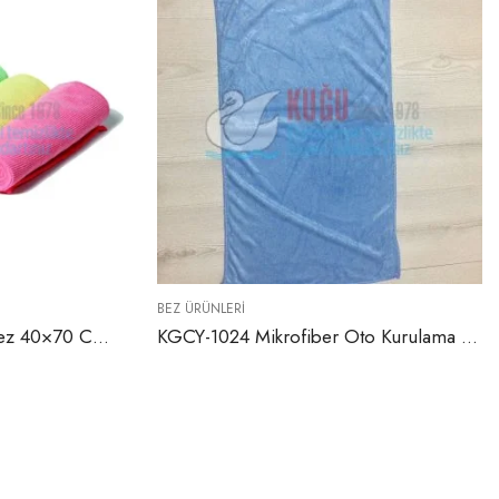
BEZ ÜRÜNLERI
KGCY-1023 Mikrofiber Bez 40×70 Cm (Sarı, Kırmızı, Yeşil, Mavi ve Pembe Renklerde)
KGCY-1024 Mikrofiber Oto Kurulama Bezi 50×70 Cm