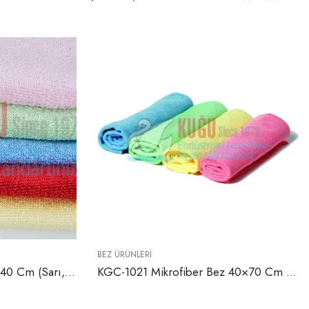
BEZ ÜRÜNLERI
4016 Mikrofiber Bez 30×40 Cm (Sarı, Kırmızı, Yeşil, Mavi ve Pembe Renklerde)
KGC-1021 Mikrofiber Bez 40×70 Cm (Sarı, Kırmızı, Yeşil, Mavi ve Pembe Renklerde)