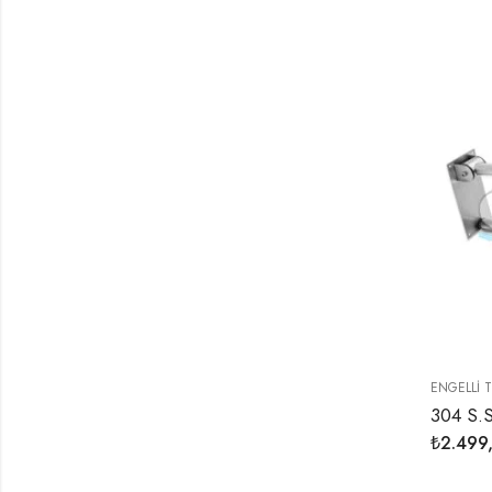
ENGELLI 
₺
2.499