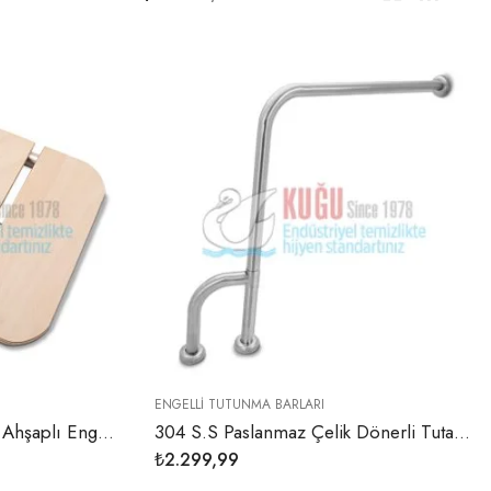
ENGELLI TUTUNMA BARLARI
304 S.S Paslanmaz Çelik Ahşaplı Engelli Tutunma Oturağı
304 S.S Paslanmaz Çelik Dönerli Tutamak Tutunma Barı
₺
2.299,99