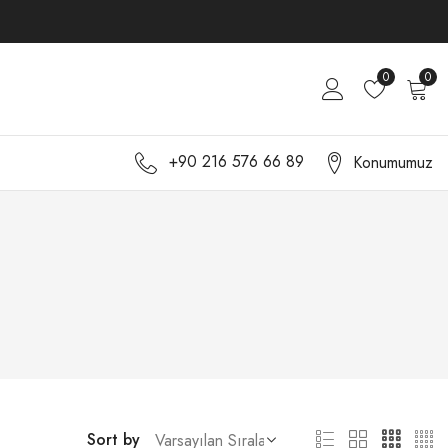
0
0
+90 216 576 66 89
Konumumuz
Sort by