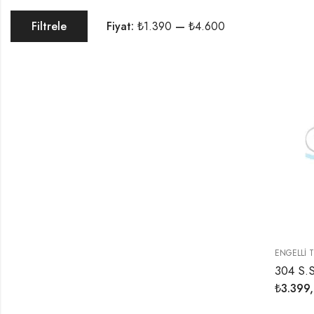
Fiyat:
₺1.390
—
₺4.600
Filtrele
ENGELLI 
304 S.S
₺
3.399