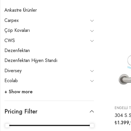
Ankastre Ürünler
Carpex
Çöp Kovaları
CWS
Dezenfektan
Dezenfektan Hijyen Standı
Diversey
Ecolab
+ Show more
ENGELLI 
Pricing Filter
₺
1.399