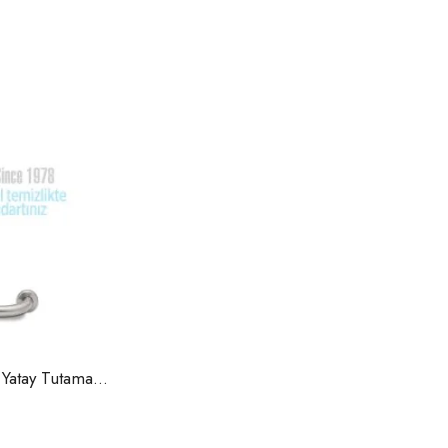
304 S.S Paslanmaz Çelik Yatay Tutamak Tutunma Barı