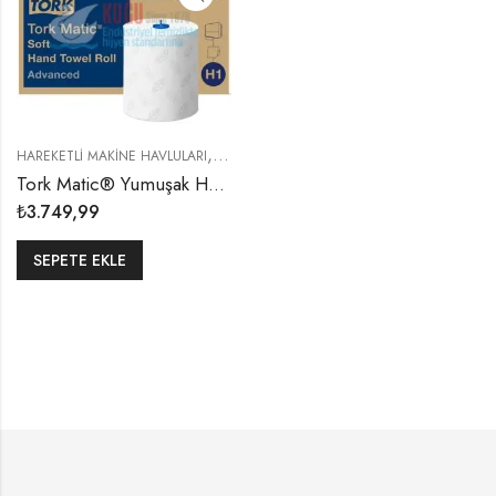
,
,
HAREKETLI MAKINE HAVLULARI
SARF MALZEMELER
TORK MATIC HAREKETLI
Tork Matic® Yumuşak Hareketli El Havlusu 2 Katlı Gelişmiş H1 BEYAZ (1 Rulo 150 Metre-Koli İçi 6 Rulo)
₺
3.749,99
SEPETE EKLE