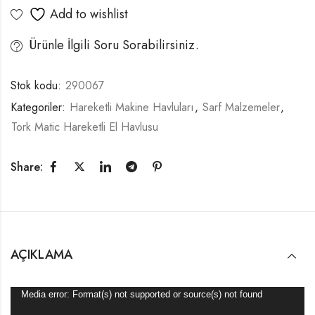
Add to wishlist
Ürünle İlgili Soru Sorabilirsiniz.
Stok kodu:
290067
Kategoriler:
Hareketli Makine Havluları
,
Sarf Malzemeler
,
Tork Matic Hareketli El Havlusu
Share:
AÇIKLAMA
Video
Media error: Format(s) not supported or source(s) not found