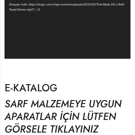
oynatıcı
Dosyayı indir: https://kugu.com.tr/wp-content/uploads/2022/05/Tork-Matic-H1-v-Roll-
Towel-Demo.mp4?_=2
E-KATALOG
SARF MALZEMEYE UYGUN
APARATLAR İÇİN LÜTFEN
GÖRSELE TIKLAYINIZ