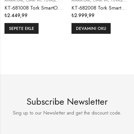
APARATLAR
CIMRI WC TUVALET KAĞITLIKLARI
APARATLAR
WC TUVALET KAĞITLIKLARI
CIMRI WC TUVALET KAĞITLIKLARI
KT-681008 Tork SmartOne® T9 Sistem Siyah Mini Cimri İçten Çekmeli Tuvalet Rulosu Dispenseri
KT-682008 Tork SmartOne® Twin T9 Sistem Siyah Mini Cimri İçten Çekmeli Yedek Bekletmeli WC Tuvalet Kağıdı Dispenseri
₺
2.449,99
₺
2.999,99
SEPETE EKLE
DEVAMINI OKU
Subscribe Newsletter
Sing up to our Newsletter and get the discount code.