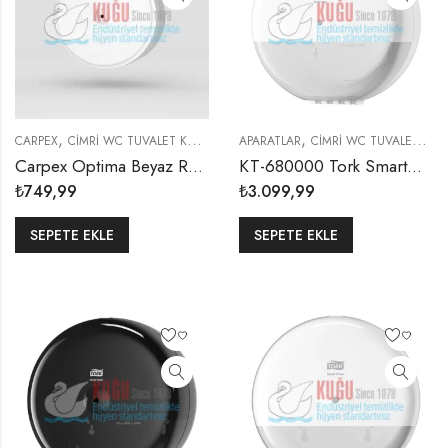
,
,
,
,
CARPEX
CIMRI WC TUVALET KAĞITLIKLARI
APARATLAR
KAĞIT HAVLULUKLAR
CIMRI WC TUVALET KAĞITLIKLARI
OPTIMA SE
Carpex Optima Beyaz Renk Mini Cimri WC Tuvalet Kağıdı Dispenser Aparatı
KT-680000 Tork SmartOne® T8 Sistem Maxi Cimri İçten Çekmeli WC Tuvalet Kâğıdı Dispenseri Beyaz
₺
749,99
₺
3.099,99
SEPETE EKLE
SEPETE EKLE