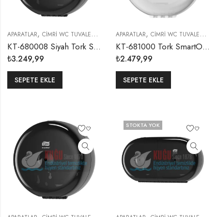
,
,
,
APARATLAR
CIMRI WC TUVALET KAĞITLIKLARI
APARATLAR
WC TUVALET KAĞITLIKLARI
CIMRI WC TUVALET KAĞITLIKLARI
KT-680008 Siyah Tork SmartOne® T8 Sistem Cimri İçten Çekmeli Maxi Tuvalet Kâğıdı Dispenseri
KT-681000 Tork SmartOne® T9 Sistem Beyaz Mini Cimri İçten Çekmeli WC Tuvalet Kâğıdı Dispenseri
₺
3.249,99
₺
2.479,99
SEPETE EKLE
SEPETE EKLE
STOKTA YOK
,
,
,