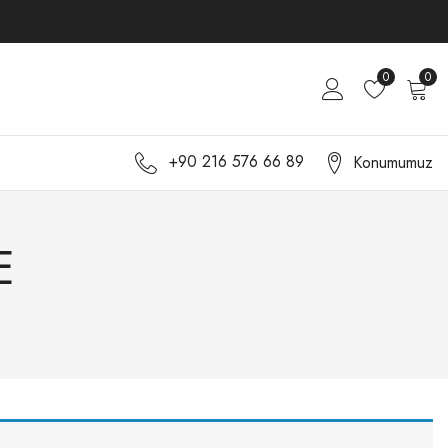
0
0
+90 216 576 66 89
Konumumuz
E