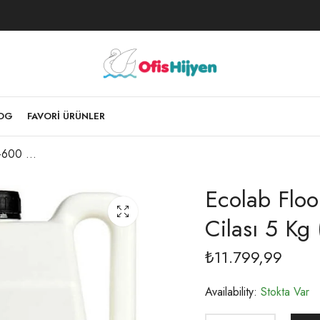
LOG
FAVORI ÜRÜNLER
Ecolab Floordress M-600 Kristalize Mermer Cilası 5 Kg (1 KOLİ 2 ADET)
Ecolab Floo
Cilası 5 Kg
₺
11.799,99
Availability:
Stokta Var