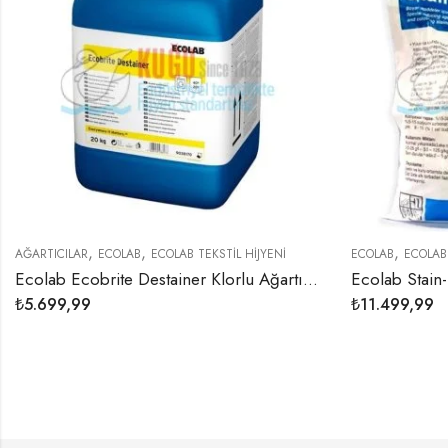
,
İJYENİ
ECOLAB
ECOLAB TEKSTİL HİJYENİ
E
Ecolab Ecobrite Destainer Klorlu Ağartıcı ve Leke Çıkarıcı 23,8 Kg
Ecolab Stain-Ex E Toz Boya Çözücü 5 Kg
₺
11.499,99
₺