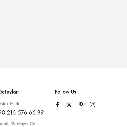
etayları
Follow Us
stek Hattı
90 216 576 66 89
nönü, 19 Mayıs Cd.