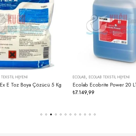
,
,
COLAB
ECOLAB TEKSTİL HİJYENİ
AĞARTICILAR
ECOLA
Ecolab Ecobrite Power 20 LT (Ağır kirli çamaşırlar için sıvı yıkama maddesi)
7.149,99
₺
10.999,99