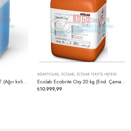
,
,
B
ECOLAB TEKSTİL HİJYENİ
ECOLAB
ECOLAB TEKSTİL HİJYENİ
Ecolab Ecobrite Oxy 20 kg (End. Çamaşır Makinesi Sıvı Oksijen Bazlı Ağartıcı)
₺
14.299,99