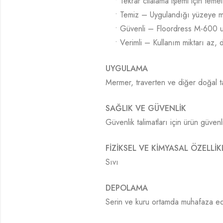
• Tekrar cilalama işlemi için teme
• Temiz – Uygulandığı yüzeye m
• Güvenli – Floordress M-600 
• Verimli – Kullanım miktarı az,
UYGULAMA
Mermer, traverten ve diğer doğal taş
SAĞLIK VE GÜVENLİK
Güvenlik talimatları için ürün güven
FİZİKSEL VE KİMYASAL ÖZELLİK
Sıvı
DEPOLAMA
Serin ve kuru ortamda muhafaza e