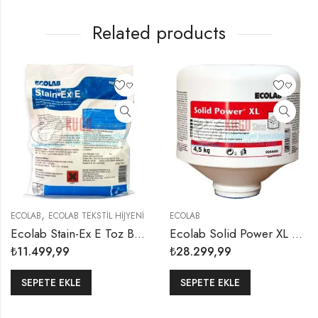
Related products
,
LAB
ECOLAB TEKSTİL HİJYENİ
ECOLAB
ECO
Ecolab Stain-Ex E Toz Boya Çözücü 5 Kg
Ecolab Solid Power XL Katı Bulaşık Makinesi Deterjanı Konsantre 4.50 Kg (1 KOLİ 4 ADET)
.499,99
₺
28.299,99
₺
9.
EPETE EKLE
SEPETE EKLE
S