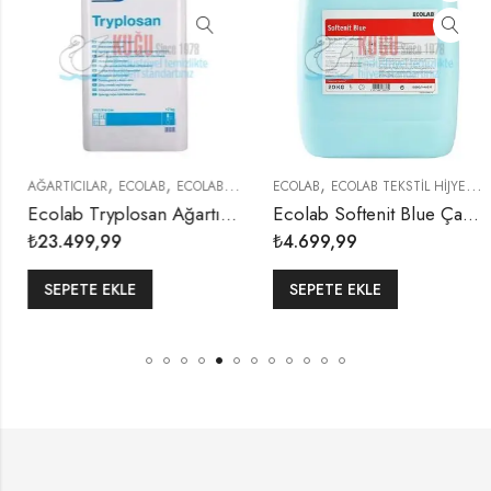
,
,
,
,
IKAMA KATKILARI
AĞARTICILAR
ECOLAB
ECOLAB TEKSTİL HİJYENİ
ECOLAB
ECOLAB TEKSTİL HİJYENİ
Y
Ecolab Tryplosan Ağartıcı ve Leke Çıkarıcı Toz 17 Kg
Ecolab Softenit Blue Çamaşır Yumuşatıcısı 20 Kg
₺
23.499,99
₺
4.699,99
SEPETE EKLE
SEPETE EKLE