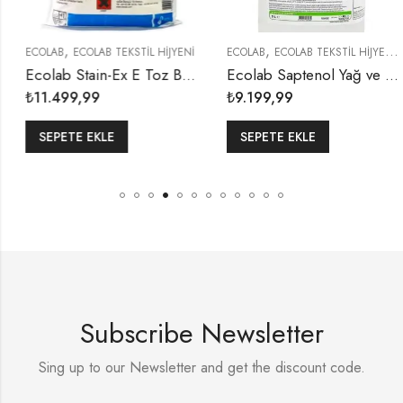
,
,
,
ECOLAB
ECOLAB TEKSTİL HİJYENİ
ECOLAB
ECOLAB TEKSTİL HİJYENİ
Y
Ecolab Stain-Ex E Toz Boya Çözücü 5 Kg
Ecolab Saptenol Yağ ve Kir Çözücü 4,85 Kg (1 KOLİ 2 ADET)
₺
11.499,99
₺
9.199,99
SEPETE EKLE
SEPETE EKLE
Subscribe Newsletter
Sing up to our Newsletter and get the discount code.