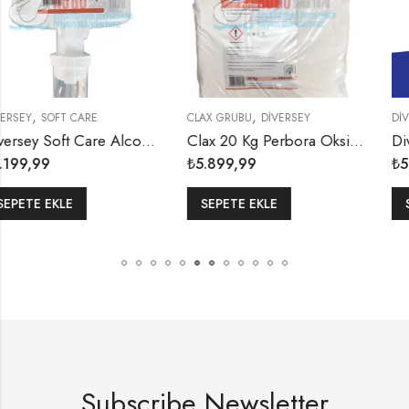
,
,
CLAX GRUBU
DIVERSEY
DIVERSEY
SUMA
Diversey Soft Care Alcoplus H500 El Dezenfektanı 1,3Ml (1 KOLİ 4 ADET)
Clax 20 Kg Perbora Oksijen Bazlı Ağartıcı İçeren Az Köpüren Toz Ana Yıkama Deterjanı
₺
5.899,99
₺
5.999,99
SEPETE EKLE
SEPETE EKLE
Subscribe Newsletter