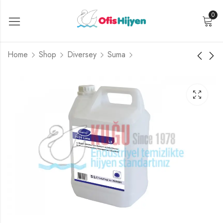
0
Home
Shop
Diversey
Suma
Diversey Suma Lima
Diversey Suma Tempo
L3 Bulaşık Makinesi
L1.7 20 Litre Sanayi
Deterjanı 25 L
Tipi Bulaşık Deterjanı
₺
9.599,99
₺
9.499,99