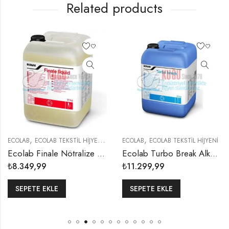
Related products
,
,
,
ECOLAB
ECOLAB TEKSTİL HİJYENİ
SONLANDIRICILAR
ECOLAB
ECOLAB TEKSTİL HİJYENİ
Ecolab Finale Nötralize Edici Katkı Maddesi 20 LT
Ecolab Turbo Break Alkali Yardımcı Yıkama Maddesi 24 kg
₺
8.349,99
₺
11.299,99
SEPETE EKLE
SEPETE EKLE