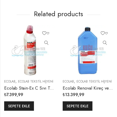
Related products
,
,
UMUŞATICILAR
ECOLAB
ECOLAB TEKSTİL HİJYENİ
ECOLAB
ECOLAB TEKSTİL HİJYENİ
Ecolab Stain-Ex C Sıvı Tanin Çözücü 750 ml (1 KOLİ 6 ADET)
Ecolab Renoval Kireç ve Pas Çözücü Yardımcı Yıkama Maddesi 5,85 Kg (1 KOLİ 2 ADET)
₺
7.399,99
₺
13.399,99
SEPETE EKLE
SEPETE EKLE