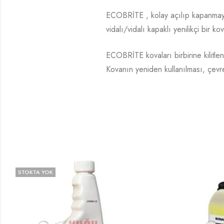
ECOBRİTE , kolay açılıp kapanmayı ko
vidalı/vidalı kapaklı yenilikçi bir ko
ECOBRİTE kovaları birbirine kilitle
Kovanın yeniden kullanılması, çev
OKTA YOK