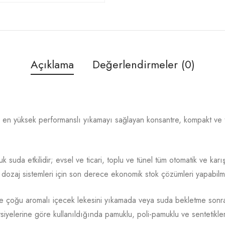
Açıklama
Değerlendirmeler (0)
n yüksek performanslı yıkamayı sağlayan konsantre, kompakt ve 
a etkilidir; evsel ve ticari, toplu ve tünel tüm otomatik ve karışt
dozaj sistemleri için son derece ekonomik stok çözümleri yapabilme 
 çoğu aromalı içecek lekesini yıkamada veya suda bekletme sonra
tavsiyelerine göre kullanıldığında pamuklu, poli-pamuklu ve sentetikler