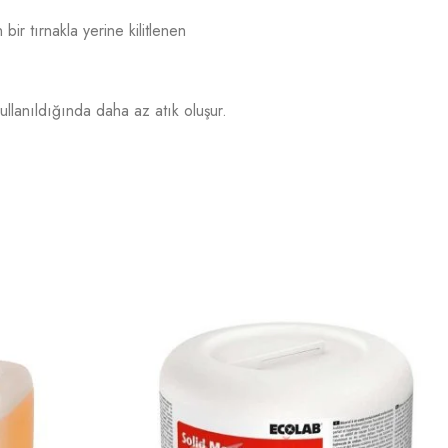
ir tırnakla yerine kilitlenen
ullanıldığında daha az atık oluşur.
ST