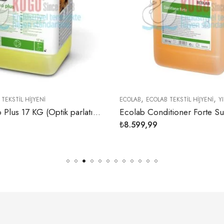
,
,
HİJYENİ
ECOLAB
ECOLAB TEKSTİL HİJYENİ
YIKAMA KA
Ecolab Turbo Plus 17 KG (Optik parlatıcı içeren konsantre sıvı deterjan)
₺
8.599,99