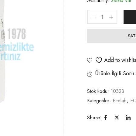
Availability:
Stokta Var
SAT
Add to wishlis
Ürünle İlgili Soru
Stok kodu:
10323
Kategoriler:
Ecolab
,
EC
Share: