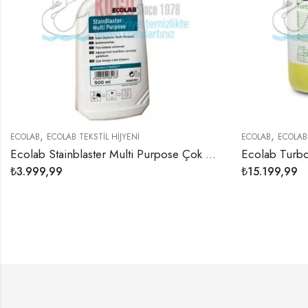
,
,
B
ECOLAB TEKSTİL HİJYENİ
ECOLAB
ECOLAB TEKSTİL 
Ecolab Stainblaster Multi Purpose Çok Amaçlı Sıvı Leke Çözücü 500 ml (1 KOLİ 4 ADET)
99,99
₺
15.199,99