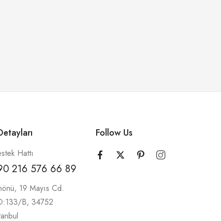
etayları
Follow Us
stek Hattı
90 216 576 66 89
nönü, 19 Mayıs Cd.
 D:133/B, 34752
tanbul