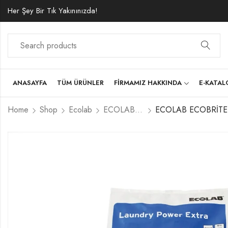
Her Şey Bir Tık Yakınınızda!
ANASAYFA
TÜM ÜRÜNLER
FIRMAMIZ HAKKINDA
E-KATA
Home
Shop
Ecolab
ECOLAB TEKSTİL HİJYENİ