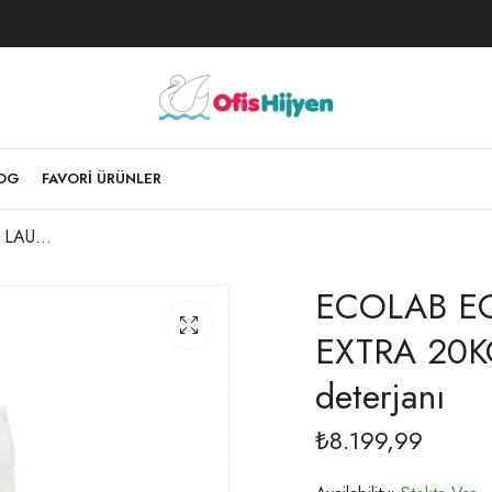
LOG
FAVORI ÜRÜNLER
ECOLAB ECOBRİTE LAUNDRY POWDER EXTRA 20KG Enzim bazlı ana yıkama deterjanı
ECOLAB E
EXTRA 20KG
deterjanı
₺
8.199,99