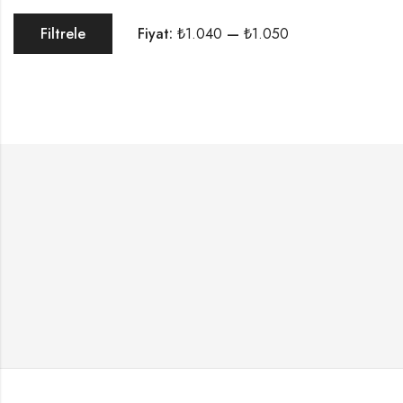
Fiyat:
₺1.040
—
₺1.050
Filtrele