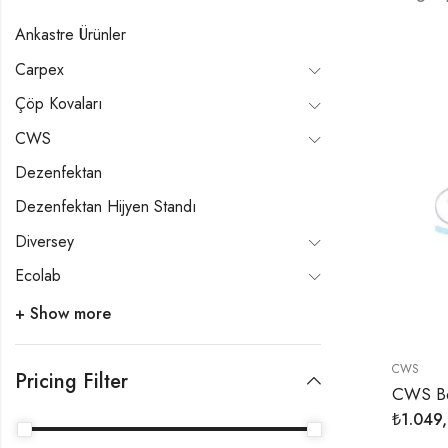
Ankastre Ürünler
Carpex
Çöp Kovaları
CWS
Dezenfektan
Dezenfektan Hijyen Standı
Diversey
Ecolab
+ Show more
CWS
Pricing Filter
₺
1.049