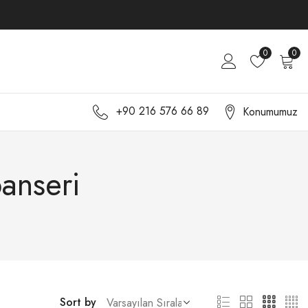
0
0
+90 216 576 66 89
Konumumuz
anseri
Sort by