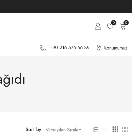
0
0
+90 216 576 66 89
Konumumuz
ağıdı
Sort by