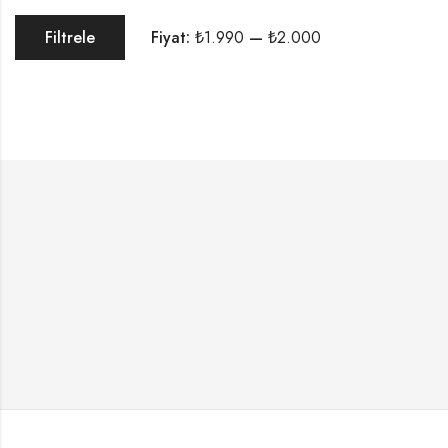
Fiyat:
₺1.990
—
₺2.000
Filtrele