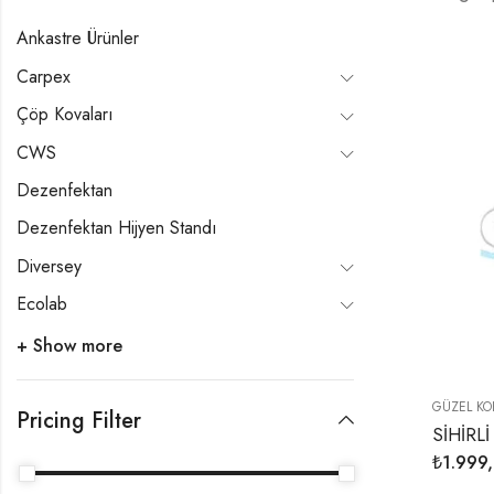
Ankastre Ürünler
Carpex
Çöp Kovaları
CWS
Dezenfektan
Dezenfektan Hijyen Standı
Diversey
Ecolab
+ Show more
GÜZEL KO
Pricing Filter
₺
1.999