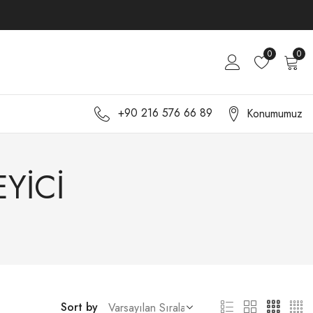
0
0
+90 216 576 66 89
Konumumuz
EYİCİ
Sort by