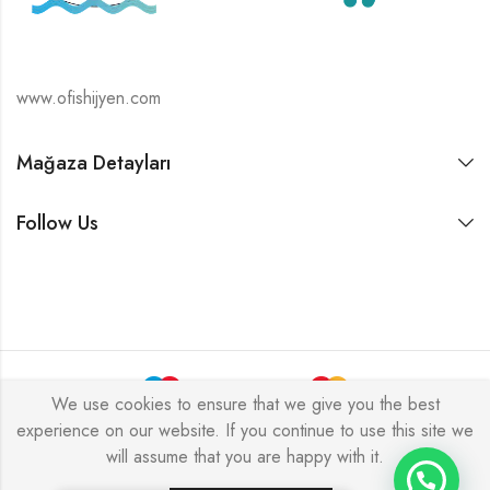
www.ofishijyen.com
Mağaza Detayları
Follow Us
We use cookies to ensure that we give you the best
experience on our website. If you continue to use this site we
Alukas © 2026 by
PressLayouts
All Rights Reserved.
will assume that you are happy with it.
Tek Tıkla Ödeme Kolaylığı