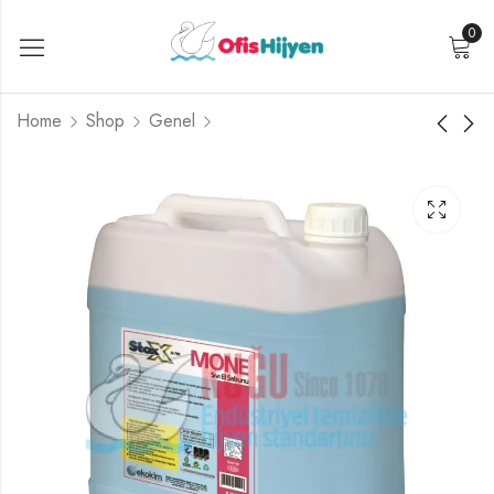
0
Home
Shop
Genel
KGEK-4650257 Stox
KGEK-4620151 Stox
Done H-704
5 LT Coren KT-110
Nemlendirilicili Kremli
Sıvı Bulaşık Yıkama
Sıvı El Sabunu 5 LT
Maddesi