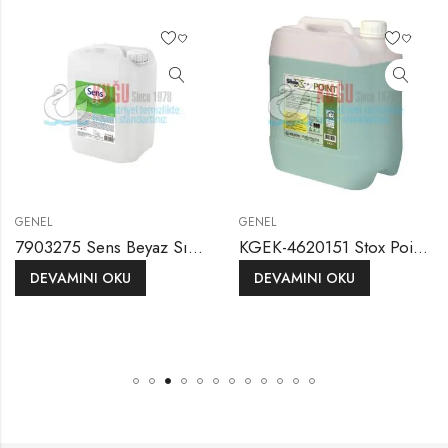
GENEL
GENEL
7903275 Sens Beyaz Sıvı Sabun 20L
KGEK-4620151 Stox Point KT-115 5 KG Dezenfektanlı Sıvı Elde Bulaşık Yıkama Deterjanı
DEVAMINI OKU
DEVAMINI OKU