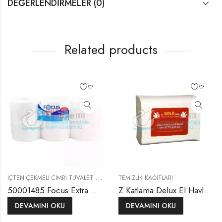
DEĞERLENDIRMELER (0)
Related products
İ
ÇTEN ÇEKMELI CIMRI TUVALET KAĞIDI
,
,
TEMIZLIK KAĞITLARI
TEMIZLIK KAĞITLARI
TUVALET KAĞIT
50001485 Focus Extra Çift Katlı Gofrajsız Maxi Büyük Boy Cimri İçten Çekmeli Tuvalet Kağıdı (1 Rulo 200 metre-1 Koli 6 Adet Rulo)
Z Katlama Delux El Havlusu
DEVAMINI OKU
DEVAMINI OKU