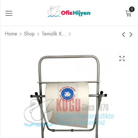
0
Home
Shop
Temizlik Kağıtları
Çek Al Mendil
Goldpaper Jumbo
Tuvalet Kağıdı