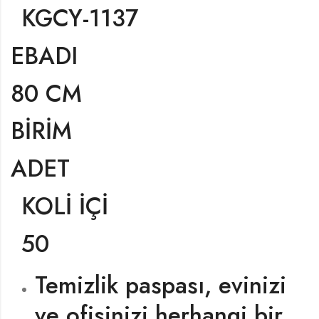
KGCY-1137
EBADI
80 CM
BİRİM
ADET
KOLİ İÇİ
50
Temizlik paspası, evinizi
ve ofisinizi herhangi bir