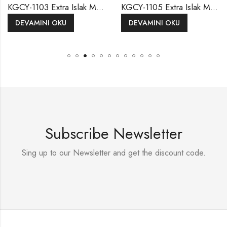
KGCY-1103 Extra Islak Mop Geniş 500 GR
KGCY-1105 Extra Islak Mop Dar Sarı 65*35 Cm 375 GR
OKU
DEVAMINI OKU
DEVAMINI 
Subscribe Newsletter
Sing up to our Newsletter and get the discount code.