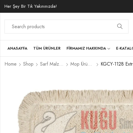
Her Şey Bir Tık Yakınınızda!
ANASAYFA
TÜM ÜRÜNLER
FIRMAMIZ HAKKINDA
E-KATA
Home
Shop
Sarf Malzemeler
Mop Ürünleri