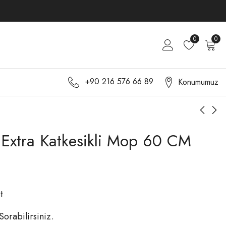
0
0
+90 216 576 66 89
Konumumuz
Extra Katkesikli Mop 60 CM
KGCY-1127 Extra
KGCY-1129 Extra
Katkesikli Mop 50 CM
Katkesikli Mop 80 CM
t
 Sorabilirsiniz.