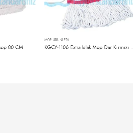
MOP ÜRÜNLERI
p 80 CM
KGCY-1106 Extra Islak Mop Dar Kırmızı 65*35 Cm 375 GR