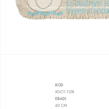
KOD
KGCY-1128
EBADI
60 CM