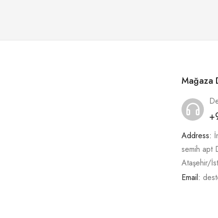
Mağaza D
De
+
Address:
İ
semih apt
Ataşehir/İs
Email:
dest