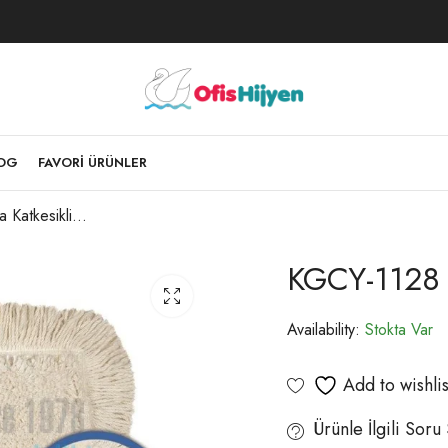
LOG
FAVORI ÜRÜNLER
KGCY-1128 Extra Katkesikli Mop 60 CM
KGCY-1128 
Availability:
Stokta Var
Add to wishlis
Ürünle İlgili Soru