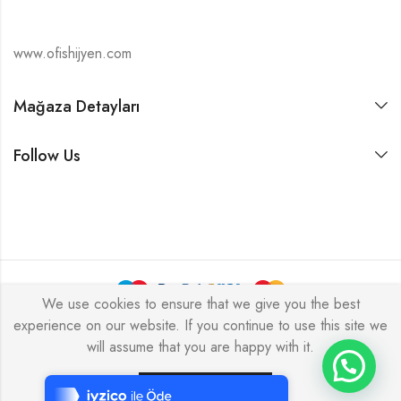
www.ofishijyen.com
Mağaza Detayları
Follow Us
We use cookies to ensure that we give you the best
experience on our website. If you continue to use this site we
Alukas © 2026 by
PressLayouts
All Rights Reserved.
will assume that you are happy with it.
Tek Tıkla Ödeme Kolaylığı
7/24 Canlı Destek
Yes, I'm Accept
SEPETE EKLE
SATIN AL