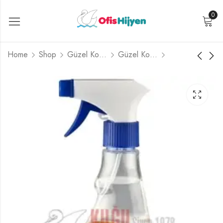
0
Home
Shop
Güzel Kokular ve Koku Makineleri
Güzel Kokular
Discover Refresh
Discover Multi Sprey
Sprey
5lt
₺
179,99
₺
1.999,99