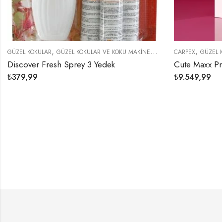
,
,
,
R
GÜZEL KOKULAR VE KOKU MAKINELERI
CARPEX
GÜZEL KOKULAR
GÜZEL KOKU
resh Sprey 3 Yedek
₺
9.549,99