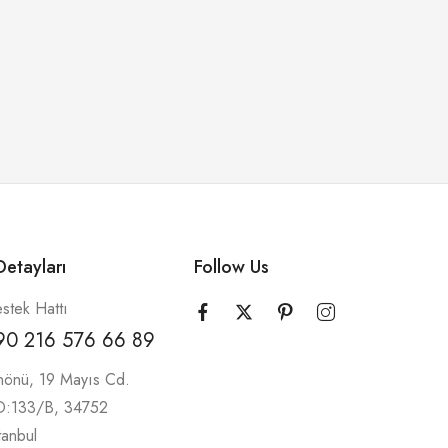
etayları
Follow Us
stek Hattı
90 216 576 66 89
nönü, 19 Mayıs Cd.
 D:133/B, 34752
tanbul