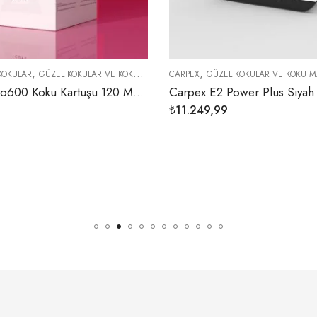
,
,
,
LAR VE KOKU MAKINELERI
CARPEX
KOKU MAKINELERI
GÜZEL KOKULAR VE KOKU MAKINELERI
KOKU MAKINELERI
Cute Maxx Pro600 Koku Kartuşu 120 ML (1 KOLİ 6 ADET)
Carpex E2 Power Plus Siyah Beyaz Renk 450 m3 Alan Etkili Geniş Alan Kokulandırma Koku Makinesi (2 YIL GARANTİLİ)
₺
11.249,99