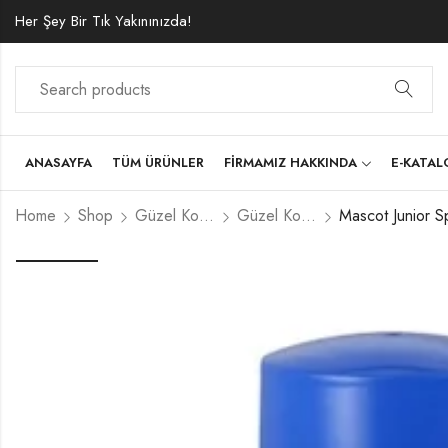
Her Şey Bir Tık Yakınınızda!
ANASAYFA
TÜM ÜRÜNLER
FIRMAMIZ HAKKINDA
E-KATA
Home
Shop
Güzel Kokular ve Koku Makineleri
Güzel Kokular
Mascot Junior 