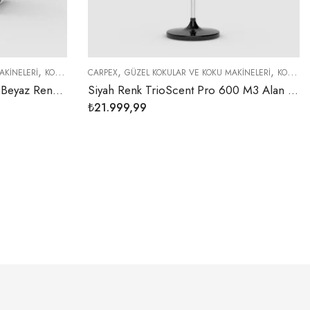
,
,
,
,
CARPEX
KOKU MAKINELERI
GÜZEL KOKULAR VE KOKU MAKINELERI
KOKU MAKINELERI
GÜZEL KOKULA
KOKU 
Siyah Renk TrioScent Pro 600 M3 Alan Etkili Geniş Alan Koku Makinesi
₺
21.999,99
₺
329,99