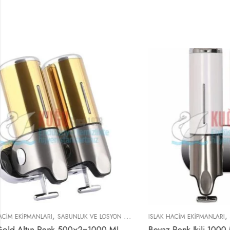
,
ISLAK HACIM EKIPMANLARI
SABUNLUK VE LOSYON VERICILER
ISLAK HACIM E
Beyaz Renk Ikili 1000 Ml T Çekmeli Sıvı Sabun Şampuan Duş Jeli Banyo Ve Mutfak Aparatı