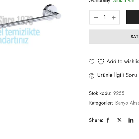
Availability:
Stokta Var
SAT
Add to wishlis
Ürünle İlgili Soru
Stok kodu:
9255
Kategoriler:
Banyo Akse
Share: