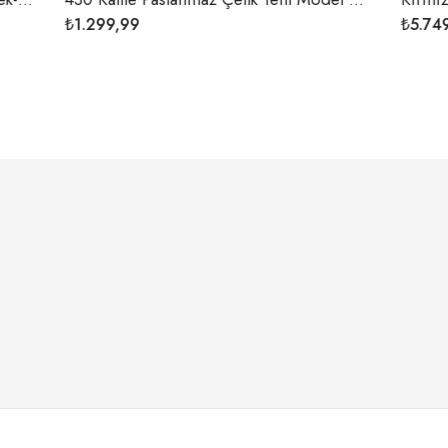
₺
5.749,99