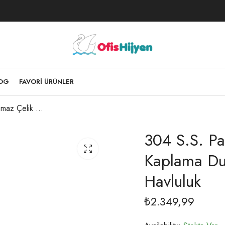
LOG
FAVORI ÜRÜNLER
304 S.S. Paslanmaz Çelik Üzeri Krom Kaplama Duvara Monte 50 Cm Uzun Havluluk
304 S.S. Pa
Kaplama Du
Havluluk
₺
2.349,99