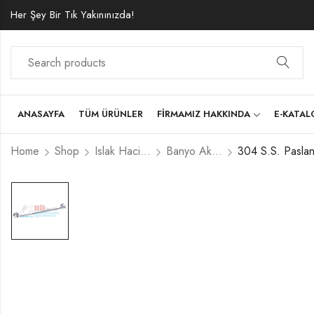
Her Şey Bir Tık Yakınınızda!
ANASAYFA
TÜM ÜRÜNLER
FIRMAMIZ HAKKINDA
E-KATA
Home
Shop
Islak Hacim Ekipmanları
Banyo Aksesuarları