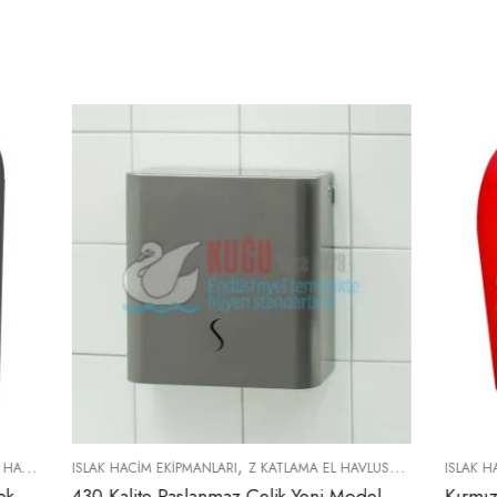
,
A EL HAVLUSU APARATI
ISLAK HACIM EKIPMANLARI
MANUEL HAREKETLI HAVLU APARATLARI
430 Kalite Paslanmaz Çelik Yeni Model 400’lü Z Katlama El Havlusu Aparatı
Kırmızı Renk Manuel 21 Cm Autocut Çek-Al Havlu Makinesi Aparatı (Elektrik Ve Pil İhtiyacı Duymaz)