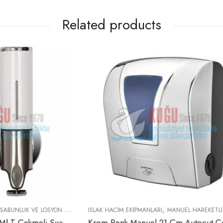
Related products
,
,
KIPMANLARI
MANUEL HAREKETLI HAVLU APARATLARI
ISLAK HACIM EKIPMANLARI
Z KATLAM
Krom Renk Manuel 21 Cm Autocut Çek-Al Havlu Makinesi Aparatı (Elektrik Ve Pil İhtiyacı Duymaz)