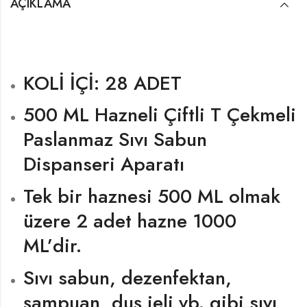
AÇIKLAMA
KOLİ İÇİ: 28 ADET
500 ML Hazneli Çiftli T Çekmeli
Paslanmaz Sıvı Sabun
Dispanseri Aparatı
Tek bir haznesi 500 ML olmak
üzere 2 adet hazne 1000
ML’dir.
Sıvı sabun, dezenfektan,
şampuan, duş jeli vb. gibi sıvı