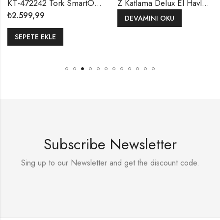
KT-472242 Tork SmartOne® Maxi Cimri İçten Çekmeli 2 Katlı Gelişmiş T8 BEYAZ – 207 Metrelik 6 Rulo WC Tuvalet Kâğıdı
Z Katlama Delux El Havlusu
2.599,99
₺
DEVAMINI OKU
SEPETE EKLE
Subscribe Newsletter
Sing up to our Newsletter and get the discount code.