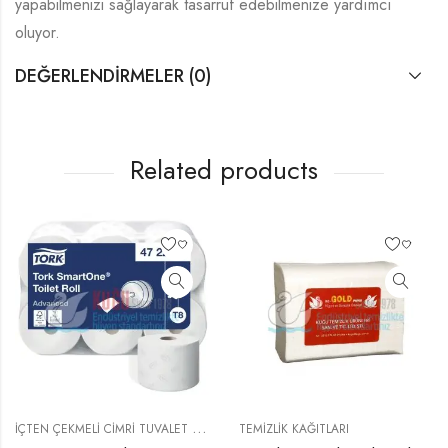
yapabilmenizi sağlayarak tasarruf edebilmenize yardımcı
oluyor.
DEĞERLENDIRMELER (0)
Related products
İ
ÇTEN ÇEKMELI CIMRI TUVALET KAĞIDI
,
,
TEMIZLIK KAĞITLARI
SARF MALZEMELER
WC TUVALET KAĞITL