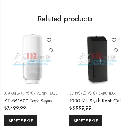
Related products
,
,
APARATLAR
KÖPÜK VE SIVI SABUN DISPENSERLERI
SENSÖRLÜ KÖPÜK SABUNLAR
SENSÖRLÜ KÖPÜK SABUN
KT-561600 Tork Beyaz Renk S4 Sistem Sensörlü Pilli 1 Litre İç Hacimli Köpük Sabun Dispanseri – Intuition™
1000 ML Siyah Renk Çelik Sensörlü Elektrikli Ve Pilli Köpük Sabun Dispanseri
₺
7.499,99
₺
5.999,99
SEPETE EKLE
SEPETE EKLE