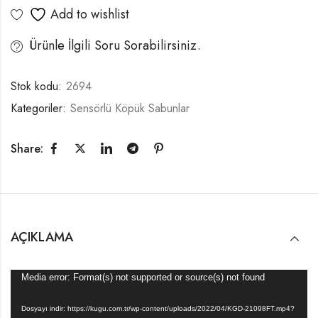
Add to wishlist
Ürünle İlgili Soru Sorabilirsiniz.
Stok kodu:
2694
Kategoriler:
Sensörlü Köpük Sabunlar
Share:
AÇIKLAMA
Video
Media error: Format(s) not supported or source(s) not found
oynatıcı
Dosyayı indir: https://kugu.com.tr/wp-content/uploads/2022/04/KGD-21098FT.mp4?