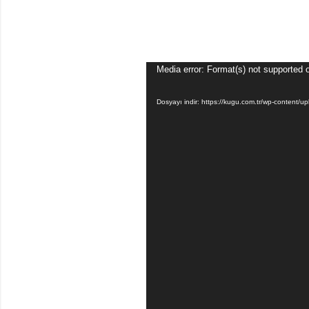
Video
Media error: Format(s) not supported 
oynatıcı
Dosyayı indir: https://kugu.com.tr/wp-conten