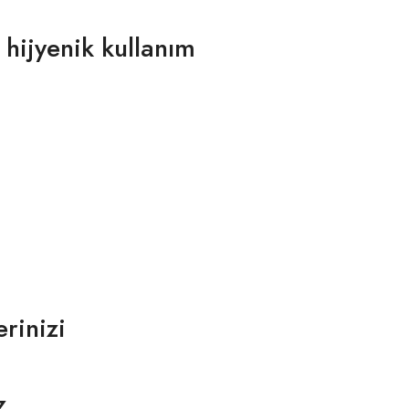
 hijyenik kullanım
rinizi
z.