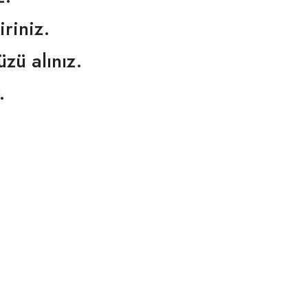
iriniz.
zü alınız.
.