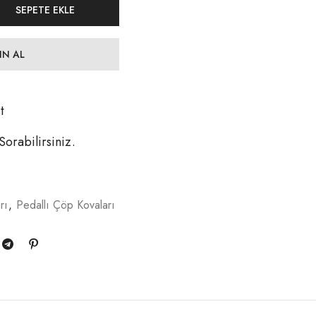
SEPETE EKLE
IN AL
t
 Sorabilirsiniz.
rı
,
Pedallı Çöp Kovaları