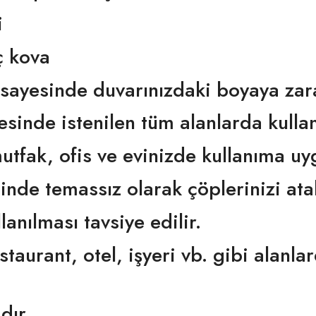
i
ç kova
k sayesinde duvarınızdaki boyaya za
sinde istenilen tüm alanlarda kullanı
utfak, ofis ve evinizde kullanıma uy
inde temassız olarak çöplerinizi atab
lanılması tavsiye edilir.
staurant, otel, işyeri vb. gibi alanl
dır.