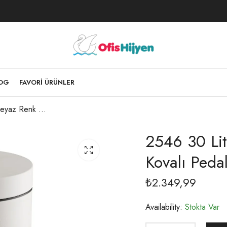
LOG
FAVORI ÜRÜNLER
2546 30 Litre Beyaz Renk Çelik Plastik İç Kovalı Pedallı Çöp Kovası
2546 30 Lit
Kovalı Peda
₺
2.349,99
Availability:
Stokta Var