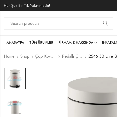
Her Şey Bir Tık Yakınınızda!
ANASAYFA
TÜM ÜRÜNLER
FIRMAMIZ HAKKINDA
E-KATA
Home
Shop
Çöp Kovaları
Pedallı Çöp Kovaları