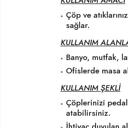
KULLANIM AMACI
Çöp ve atıklarını
sağlar.
KULLANIM ALANL
Banyo, mutfak, l
Ofislerde masa alt
KULLANIM ŞEKLİ
Çöplerinizi pedal
atabilirsiniz.
İhtiyaç duyulan a