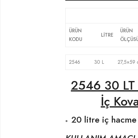
ÜRÜN
ÜRÜN
LİTRE
KODU
ÖLÇÜS
2546
30 L
27,5×59 
2546 30 LT 
İç Kova
20 litre iç hacme 