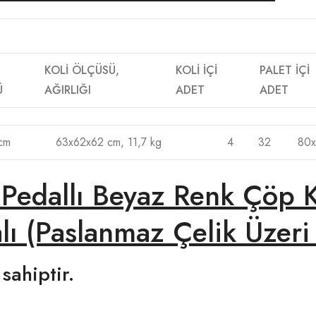
KOLİ ÖLÇÜSÜ,
KOLİ İÇİ
PALET İÇİ
Ü
AĞIRLIĞI
ADET
ADET
cm
63x62x62 cm, 11,7 kg
4
32
80x
Pedallı Beyaz Renk Çöp Ko
lı (Paslanmaz Çelik Üzeri
sahiptir.