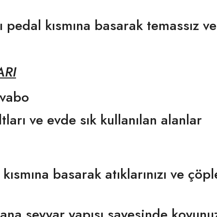
zı pedal kısmına basarak temassız ve
ARI
avabo
ları ve evde sık kullanılan alanlar
 kısmına basarak atıklarınızı ve çöple
lana seyyar yapısı sayesinde koyunu