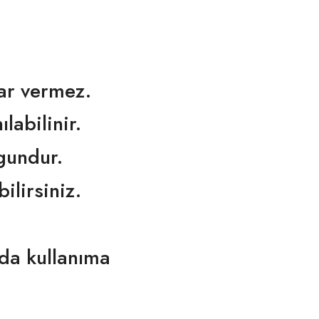
rar vermez.
labilinir.
gundur.
ilirsiniz.
arda kullanıma