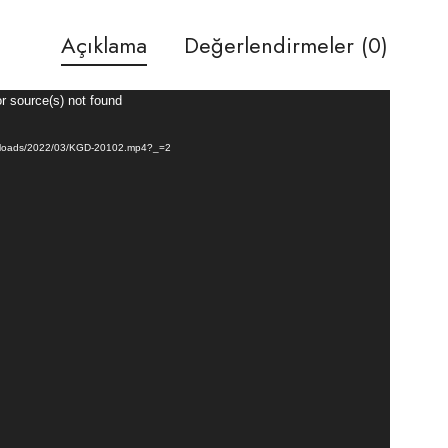
Açıklama
Değerlendirmeler (0)
or source(s) not found
t/uploads/2022/03/KGD-20102.mp4?_=2