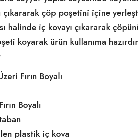
ı çıkararak çöp poşetini içine yerleşt
ı halinde iç kovayı çıkararak çöpünü
eti koyarak ürün kullanıma hazırdır
İ
zeri Fırın Boyalı
Fırın Boyalı
 taban
len plastik iç kova