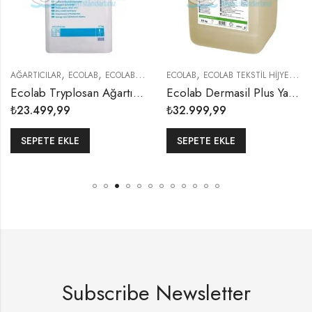
,
,
,
,
AĞARTICILAR
ECOLAB
ECOLAB TEKSTİL HİJYENİ
ECOLAB
ECOLAB TEKSTİL HİJYENİ
YIK
Ecolab Tryplosan Ağartıcı ve Leke Çıkarıcı Toz 17 Kg
Ecolab Dermasil Plus Yağ ve Kir Çözücü Konsantre Yardımcı Yıkama Maddesi 20 Kg
₺
23.499,99
₺
32.999,99
SEPETE EKLE
SEPETE EKLE
Subscribe Newsletter