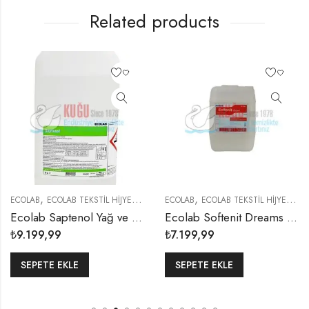
Related products
,
,
,
,
ECOLAB
ECOLAB TEKSTİL HİJYENİ
YIKAMA KATKILARI
ECOLAB
ECOLAB TEKSTİL HİJYENİ
Y
Ecolab Saptenol Yağ ve Kir Çözücü 4,85 Kg (1 KOLİ 2 ADET)
Ecolab Softenit Dreams Çamaşır Yumuşatıcısı 20 Kg
₺
9.199,99
₺
7.199,99
SEPETE EKLE
SEPETE EKLE