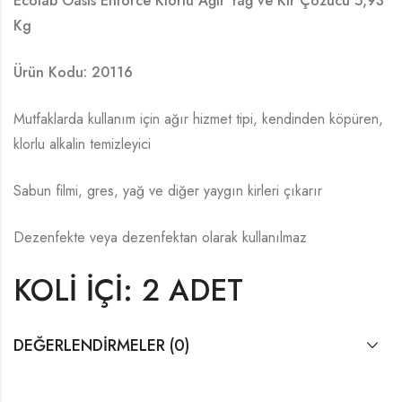
Ecolab Oasis Enforce Klorlu Ağır Yağ ve Kir Çözücü 5,93
Kg
Ürün Kodu: 20116
Mutfaklarda kullanım için ağır hizmet tipi, kendinden köpüren,
klorlu alkalin temizleyici
Sabun filmi, gres, yağ ve diğer yaygın kirleri çıkarır
Dezenfekte veya dezenfektan olarak kullanılmaz
KOLİ İÇİ: 2 ADET
DEĞERLENDIRMELER (0)