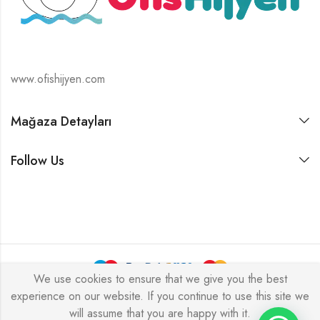
www.ofishijyen.com
Mağaza Detayları
Follow Us
We use cookies to ensure that we give you the best
experience on our website. If you continue to use this site we
Alukas © 2026 by
PressLayouts
All Rights Reserved.
will assume that you are happy with it.
Tek Tıkla Ödeme Kolaylığı