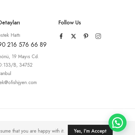
etayları
Follow Us
stek Hattı
90 216 576 66 89
nönü, 19 Mayıs Cd.
 D:133/B, 34752
tanbul
ek@ofishijyen.com
sume that you are happy with it.
Yes, I'm Accept