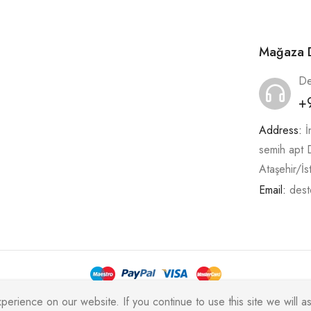
Mağaza D
De
+
Address:
İ
semih apt
Ataşehir/İs
Email:
dest
rience on our website. If you continue to use this site we will as
Alukas © 2026 by
PressLayouts
All Rights Reserved.