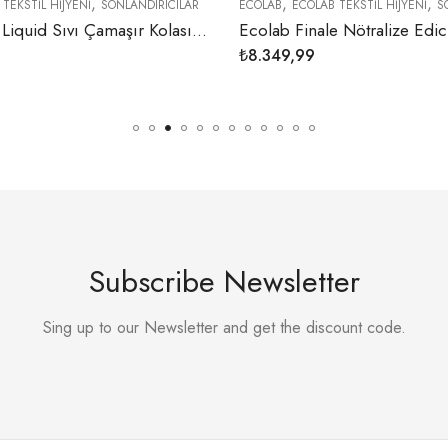
,
,
,
TİL HİJYENİ
SONLANDIRICILAR
ECOLAB
ECOLAB TEKSTİL HİJYENİ
SONLA
Ecolab Noxa Liquid Sıvı Çamaşır Kolası 20 Kg
₺
8.349,99
Subscribe Newsletter
Sing up to our Newsletter and get the discount code.