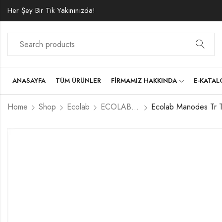
Her Şey Bir Tık Yakınınızda!
ANASAYFA
TÜM ÜRÜNLER
FIRMAMIZ HAKKINDA
E-KATA
Home
Shop
Ecolab
ECOLAB KİŞİSEL VE EL HİJYEN ÜRÜNLERİ