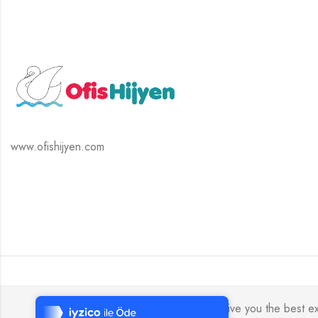
www.ofishijyen.com
Tek Tıkla Ödeme Kolaylığı
7/24 Canlı Destek
We use cookies to ensure that we give you the best expe