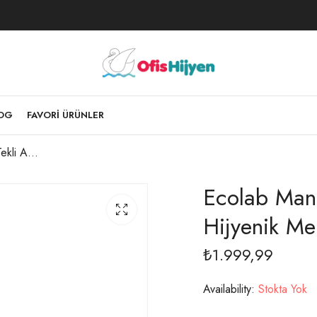
LOG
FAVORI ÜRÜNLER
Ecolab Manodes Tr Tekli Ambalajlarda Hijyenik Mendil (1 KOLİ 200 ADET)
Ecolab Mano
Hijyenik Me
₺
1.999,99
Availability:
Stokta Yok