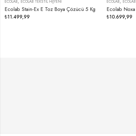
,
,
COLAB
ECOLAB TEKSTİL HİJYENİ
ECOLAB
ECOLAB TEKS
colab Stain-Ex E Toz Boya Çözücü 5 Kg
₺
11.499,99
₺
10.699,99