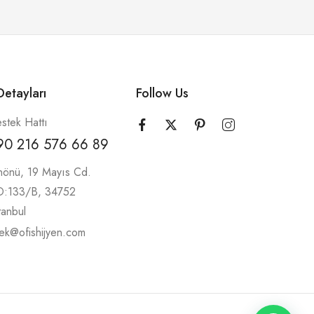
etayları
Follow Us
stek Hattı
90 216 576 66 89
nönü, 19 Mayıs Cd.
 D:133/B, 34752
tanbul
ek@ofishijyen.com