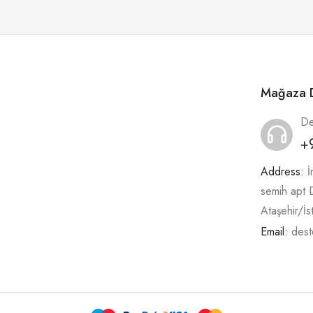
Mağaza D
De
+
Address:
İ
semih apt
Ataşehir/İs
Email:
dest