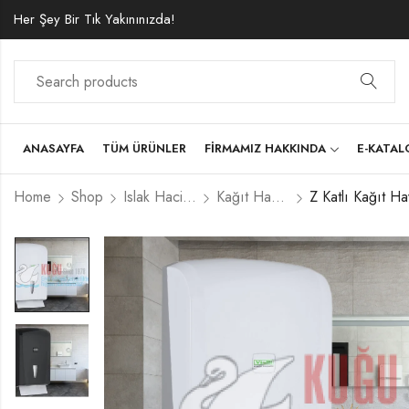
Her Şey Bir Tık Yakınınızda!
ANASAYFA
TÜM ÜRÜNLER
FIRMAMIZ HAKKINDA
E-KATA
Home
Shop
Islak Hacim Ekipmanları
Kağıt Havlu Dispenserleri