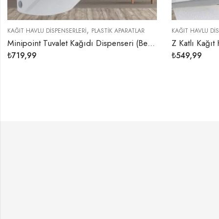
,
,
ERI
PLASTIK APARATLAR
KAĞIT HAVLU DISPENSERLERI
PLASTIK APARA
Minipoint Tuvalet Kağıdı Dispenseri (Beyaz)
₺
549,99