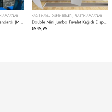
,
 HAVLU DISPENSERLERI
PLASTIK APARATLAR
KAĞIT HAVLU DISPENSERL
Double Mini Jumbo Tuvalet Kağıdı Dispenseri (Siyah)
9,99
₺
1.399,99