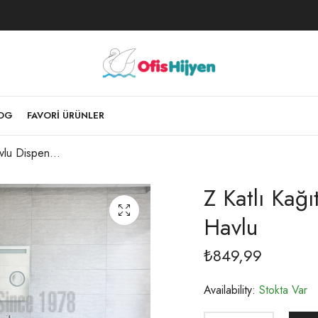
LOG
FAVORI ÜRÜNLER
Z Katlı Kağıt Havlu Dispenseri Kapasite 400 Havlu
Z Katlı Kağ
Havlu
₺
849,99
Availability:
Stokta Var