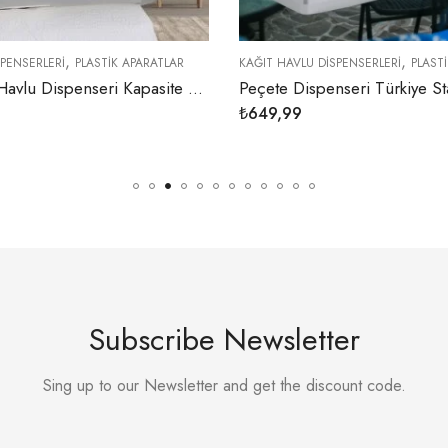
,
TLAR
KAĞIT HAVLU DISPENSERLERI
PLASTIK APARATLAR
KAĞIT
Z Katlı Kağıt Havlu Dispenseri Kapasite 200 Havlu (Beyaz) K1
Peçete Dispenseri Türkiye Standardı (Metalik)
₺
649,99
₺
94
Subscribe Newsletter
Sing up to our Newsletter and get the discount code.