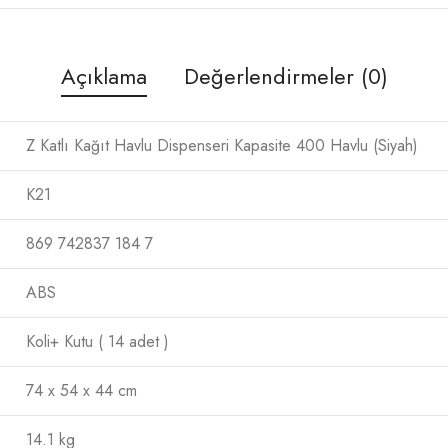
Açıklama
Değerlendirmeler (0)
Z Katlı Kağıt Havlu Dispenseri Kapasite 400 Havlu (Siyah)
K21
869 742837 184 7
ABS
Koli+ Kutu ( 14 adet )
74 x 54 x 44 cm
14.1 kg