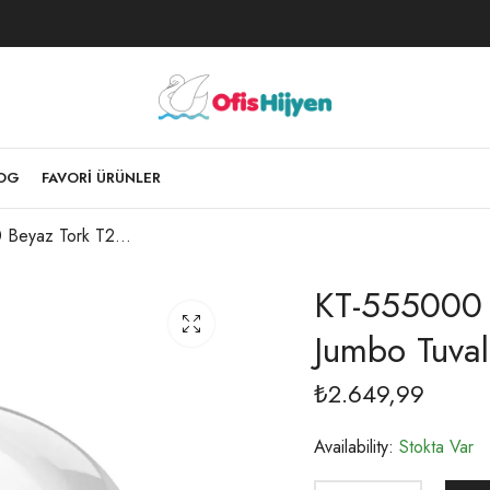
LOG
FAVORI ÜRÜNLER
KT-555000 Beyaz Tork T2 Sistem Mini Jumbo Tuvalet Kâğıdı Dispenseri
KT-555000 
Jumbo Tuval
₺
2.649,99
Availability:
Stokta Var