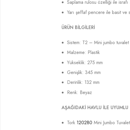
Saplama rulosu özelliği ile israfı 
Yarı şeffaf pencere ile basit ve 
ÜRÜN BİLGİLERİ
Sistem: T2 – Mini jumbo tuvalet 
Malzeme: Plastik
Yükseklik: 275 mm
Genişlik: 345 mm
Derinlik: 132 mm
Renk: Beyaz
AŞAĞIDAKİ HAVLU İLE UYUMLU
Tork
120280
Mini Jumbo Tuvale