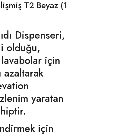
lişmiş T2 Beyaz (1
ıdı Dispenseri,
i olduğu,
 lavabolar için
 azaltarak
evation
 izlenim yaratan
iptir.
 indirmek için