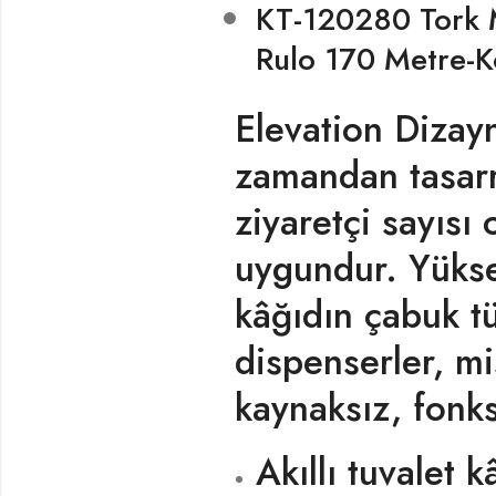
KT-120280 Tork M
Rulo 170 Metre-Ko
Elevation Dizayn
zamandan tasarr
ziyaretçi sayısı
uygundur. Yükse
kâğıdın çabuk t
dispenserler, mis
kaynaksız, fonks
Akıllı tuvalet 