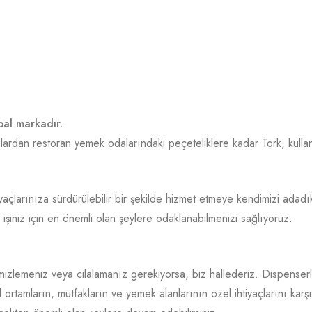
bal markadır.
ulardan restoran yemek odalarındaki peçeteliklere kadar Tork, kullanı
htiyaçlarınıza sürdürülebilir bir şekilde hizmet etmeye kendimizi a
işiniz için en önemli olan şeylere odaklanabilmenizi sağlıyoruz.
izlemeniz veya cilalamanız gerekiyorsa, biz hallederiz. Dispenserl
l ortamların, mutfakların ve yemek alanlarının özel ihtiyaçlarını kar