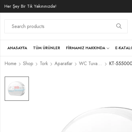
Her Şey Bir Tık Yakınınızda!
ANASAYFA
TÜM ÜRÜNLER
FIRMAMIZ HAKKINDA
E-KATA
Home
Shop
Tork
Aparatlar
WC Tuvalet Kağıtlıkları