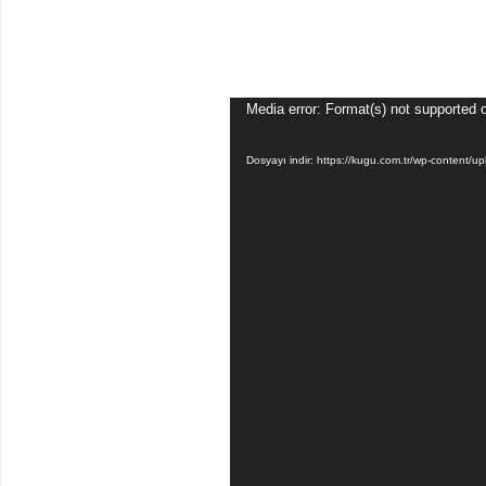
Video
Media error: Format(s) not supported 
oynatıcı
Dosyayı indir: https://kugu.com.tr/wp-content/