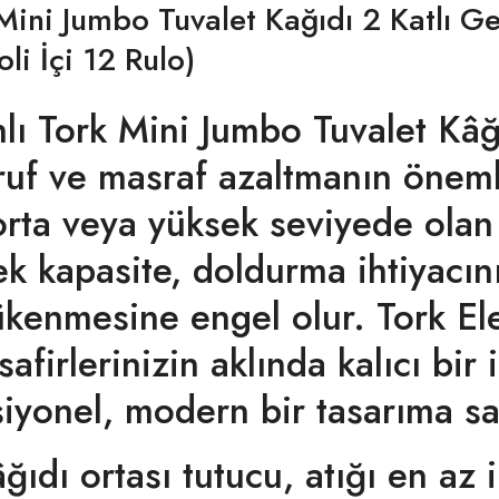
ini Jumbo Tuvalet Kağıdı 2 Katlı Ge
li İçi 12 Rulo)
lı Tork Mini Jumbo Tuvalet Kâğ
uf ve masraf azaltmanın öneml
 orta veya yüksek seviyede olan
k kapasite, doldurma ihtiyacını
ükenmesine engel olur. Tork El
afirlerinizin aklında kalıcı bir
iyonel, modern bir tasarıma sah
kâğıdı ortası tutucu, atığı en az