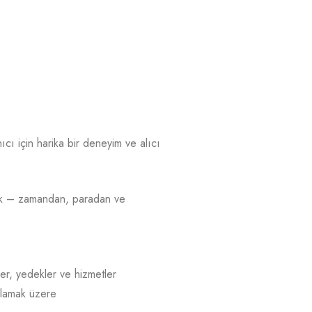
cı için harika bir deneyim ve alıcı
dadık – zamandan, paradan ve
er, yedekler ve hizmetler
şılamak üzere