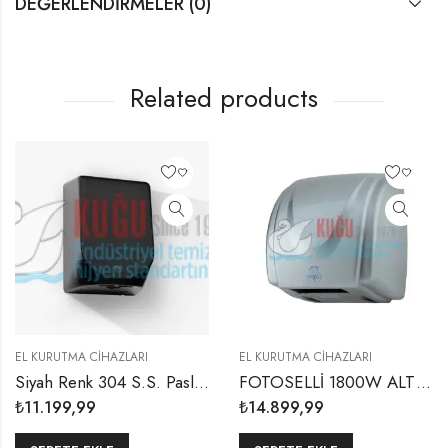
DEĞERLENDIRMELER (0)
Related products
EL KURUTMA CIHAZLARI
EL KURUTMA CIHAZLARI
Siyah Renk 304 S.S. Paslanmaz Çelik Sensörlü ve Fotoselli A+ Enerji Tasarruflu El Kurutma Makinesi Cihazı
FOTOSELLİ 1800W ALTTAN 304 S.S. PASLANMAZ ÇELİK ÜFLEMELİ EL KURUTMA MAKİNESİ
₺
11.199,99
₺
14.899,99