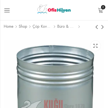
0
Home
Shop
Çöp Kovaları
Büro & Otel Çöp Kutuları
DMO TİPİ MAVİ
KOLON TİP 15 LT
RENK BOYALI 11 LT
ÇÖP KUTUSU
ÇÖP KUTUSU
PASLANMAZ
₺
529,99
₺
1.159,99