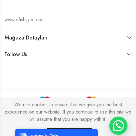
www.ofishijyen.com
Mağaza Detayları
Follow Us
We use cookies to ensure that we give you the best
experience on our website. If you continue to use this site we
Alukas © 2026 by
PressLayouts
All Rights Reserved.
will assume that you are happy with it.
Tek Tıkla Ödeme Kolaylığı
7/24 Canlı Destek
Yes, I'm Accept