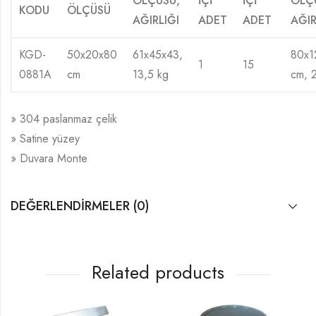
ÖLÇÜSÜ,
İÇİ
İÇİ
ÖLÇ
KODU
ÖLÇÜSÜ
AĞIRLIĞI
ADET
ADET
AĞIR
KGD-
50x20x80
61x45x43,
80x1
1
15
0881A
cm
13,5 kg
cm, 
» 304 paslanmaz çelik
» Satine yüzey
» Duvara Monte
DEĞERLENDIRMELER (0)
Related products