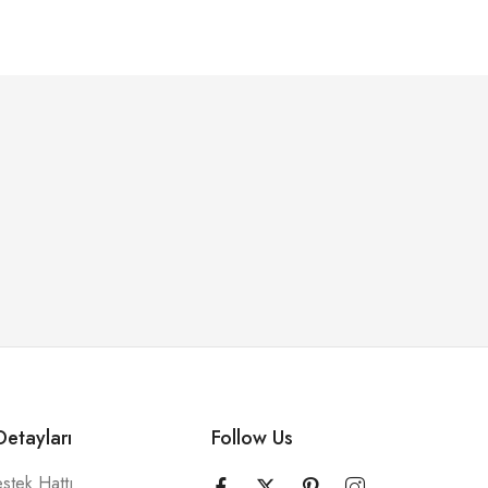
etayları
Follow Us
stek Hattı