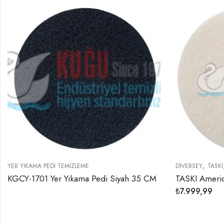
,
YER YIKAMA PEDI TEMIZLEME
DIVERSEY
TASKI
KGCY-1701 Yer Yıkama Pedi Siyah 35 CM
₺
7.999,99