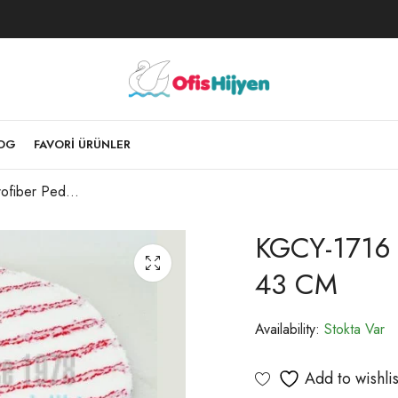
LOG
FAVORI ÜRÜNLER
KGCY-1716 Mikrofiber Ped Kırmızı Çizgili 43 CM
KGCY-1716 M
43 CM
Availability:
Stokta Var
Add to wishlis