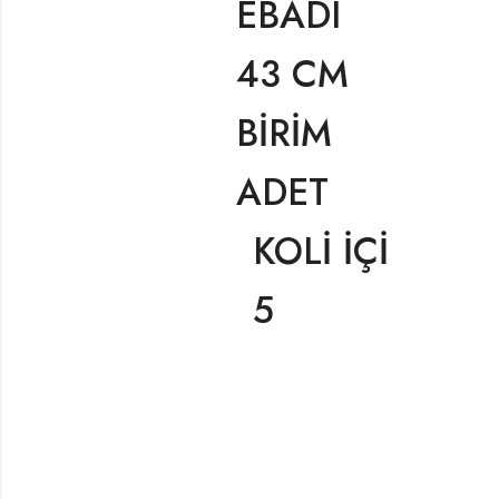
EBADI
43 CM
BİRİM
ADET
KOLİ İÇİ
5