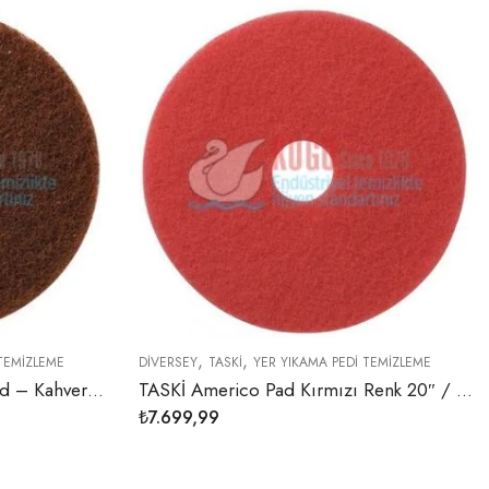
,
,
 TEMIZLEME
DIVERSEY
TASKI
YER YIKAMA PEDI TEMIZLEME
5959659 TASKİ Americo Pad – Kahverengi 11″ / 28 cm – Kahverengi – Agresif Sıyırma Yer Yıkama Pedi 28 cm/Kahverengi (5 adet/koli)
TASKİ Americo Pad Kırmızı Renk 20″ / 51 cm Hassas Temizlik Yer Yıkama Pedi 51 cm/Kırmızı(5 adet/koli)
₺
7.699,99