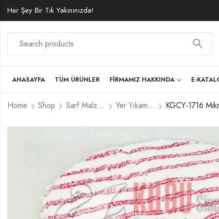
Her Şey Bir Tık Yakınınızda!
ANASAYFA
TÜM ÜRÜNLER
FIRMAMIZ HAKKINDA
E-KATA
Home
Shop
Sarf Malzemeler
Yer Yıkama Pedi Temizleme