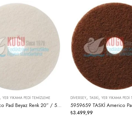
,
,
,
YER YIKAMA PEDI TEMIZLEME
DIVERSEY
TASKI
YER YIKAMA PEDI
TASKI Americo Pad Beyaz Renk 20” / 51 cm Süper Polisaj Yer Yıkama Pedi 51 cm/Beyaz (5 adet/koli)
₺
3.499,99