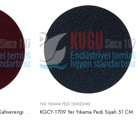
KAMA PEDI TEMIZLEME
YER YIKAMA PEDI TEMIZLEM
1709 Yer Yıkama Pedi Siyah 51 CM
KGCY-1710 Yer Yıkam