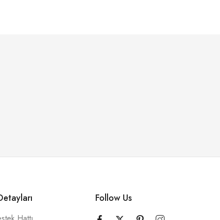
etayları
Follow Us
stek Hattı