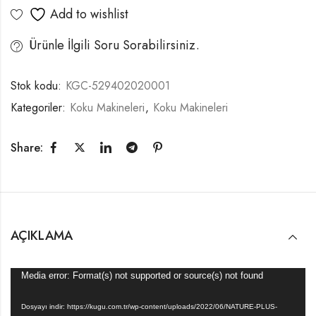
Add to wishlist
Ürünle İlgili Soru Sorabilirsiniz.
Stok kodu:
KGC-529402020001
Kategoriler:
Koku Makineleri
,
Koku Makineleri
Share:
AÇIKLAMA
Video
Media error: Format(s) not supported or source(s) not found
oynatıcı
Dosyayı indir: https://kugu.com.tr/wp-content/uploads/2022/06/NATURE-PLUS-