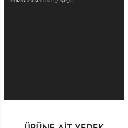
SANITIZING-SYSTEM-DISPENSER_1.mp4?_=2
ÜRÜNE AİT YEDEK