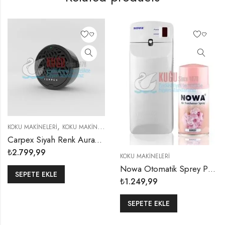
,
,
KOKU MAKINELERI
KOKU MAKINELERI
KOKU MAKINELERI
Carpex Siyah Renk AuraWind FANLI OTOMATİK CİHAZ KOKU KARTUŞLU
₺
2.799,99
KOKU MAKINELERI
Nowa Otomatik Sprey Püskürtücü Koku Hediyeli EKO PAKET
SEPETE EKLE
₺
1.249,99
SEPETE EKLE