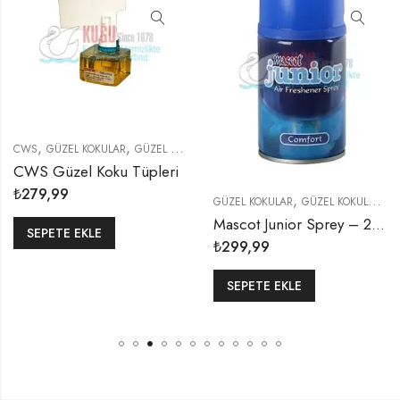
,
,
CWS
GÜZEL KOKULAR
GÜZEL KOKULAR VE KOKU MAKINELERI
CWS Güzel Koku Tüpleri
₺
279,99
,
GÜZEL KOKULAR
GÜZEL KOKULAR VE KOKU MAKINELERI
Mascot Junior Sprey – 260ml
SEPETE EKLE
₺
299,99
SEPETE EKLE