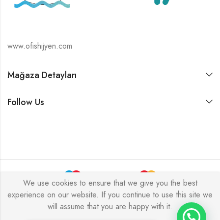
www.ofishijyen.com
Mağaza Detayları
Follow Us
We use cookies to ensure that we give you the best
experience on our website. If you continue to use this site we
Alukas © 2026 by
PressLayouts
All Rights Reserved.
will assume that you are happy with it.
Tek Tıkla Ödeme Kolaylığı