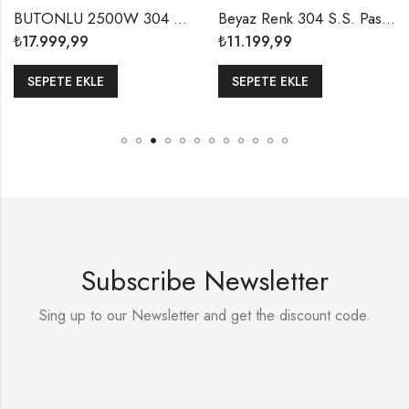
BUTONLU 2500W 304 S.S. SATİN PASLANMAZ ÇELİK EL KURUTMA MAKİNESİ
Beyaz Renk 304 S.S. Paslanmaz Çelik Sensörlü ve Fotoselli A+ Enerji Tasarruflu El Kurutma Makinesi Cihazı
₺
17.999,99
₺
11.199,99
SEPETE EKLE
SEPETE EKLE
Subscribe Newsletter
Sing up to our Newsletter and get the discount code.