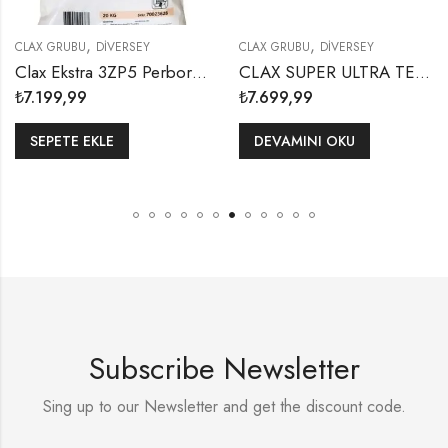
,
,
Y
CLAX GRUBU
DIVERSEY
DIVERSEY
SOFT CARE
Clax Ekstra 3ZP5 Perboratlı Ana Yıkma Deterjanı 20 kg
CLAX SUPER ULTRA TEAD KATKILI AZ KÖPÜREN AĞARTICI ANA YIKAMA MADDESİ 20 L
₺
7.699,99
₺
3.299,99
DEVAMINI OKU
SEPETE EKLE
Subscribe Newsletter
Sing up to our Newsletter and get the discount code.