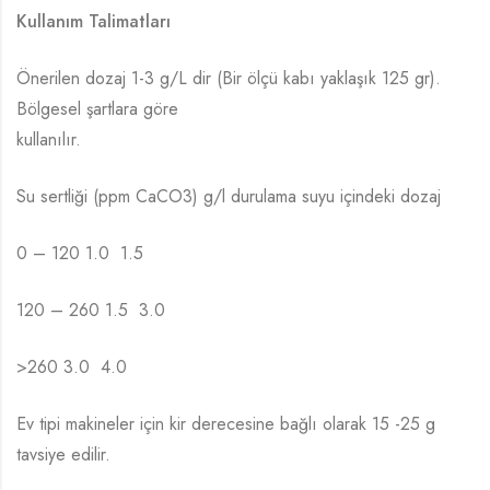
Kullanım Talimatları
Önerilen dozaj 1-3 g/L dir (Bir ölçü kabı yaklaşık 125 gr).
Bölgesel şartlara göre
kullanılır.
Su sertliği (ppm CaCO3) g/l durulama suyu içindeki dozaj
0 – 120 1.0  1.5
120 – 260 1.5  3.0
>260 3.0  4.0
Ev tipi makineler için kir derecesine bağlı olarak 15 -25 g
tavsiye edilir.