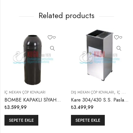
Related products
,
İÇ MEKAN ÇÖP KOVALARI
DIŞ MEKAN ÇÖP KOVALARI
İÇ MEKAN ÇÖP KOVALARI
BOMBE KAPAKLI SİYAH RENK BOYALI ÇÖP KOVASI
Kare 304/430 S.S. Paslanmaz Küllük Hazneli Çelik İç ve Dış Mekan Çöp Kovası
₺
3.599,99
₺
3.499,99
SEPETE EKLE
SEPETE EKLE