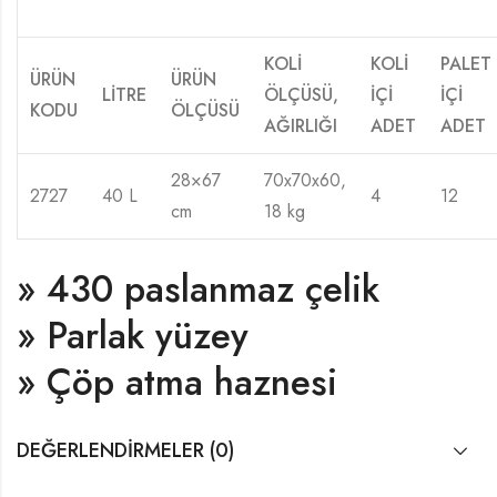
KOLİ
KOLİ
PALET
ÜRÜN
ÜRÜN
LİTRE
ÖLÇÜSÜ,
İÇİ
İÇİ
KODU
ÖLÇÜSÜ
AĞIRLIĞI
ADET
ADET
28×67
70x70x60,
2727
40 L
4
12
cm
18 kg
» 430 paslanmaz çelik
» Parlak yüzey
» Çöp atma haznesi
DEĞERLENDIRMELER (0)