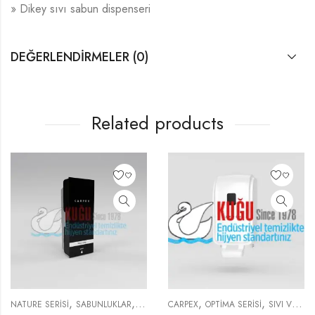
» Dikey sıvı sabun dispenseri
DEĞERLENDIRMELER (0)
Related products
,
,
,
,
NATURE SERISI
SABUNLUKLAR
SIVI VE KÖPÜK SABUNLUKLAR
CARPEX
OPTIMA SERISI
SIVI VE KÖPÜK SABUNLUKLAR