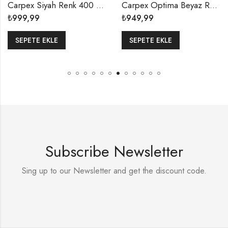
Carpex Siyah Renk 400 ML Kartuşlu Manuel Royal Sıvı Sabun Dispenseri Aparatı
Carpex Optima Beyaz Renk Mini Manuel 500 ML Kartuşlu Sıvı Sabun Dispenser Aparatı
₺
999,99
₺
949,99
SEPETE EKLE
SEPETE EKLE
Subscribe Newsletter
Sing up to our Newsletter and get the discount code.