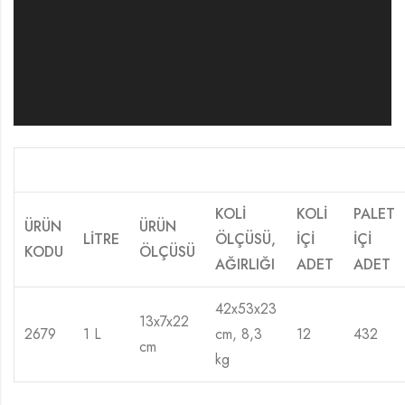
KOLİ
KOLİ
PALET
ÜRÜN
ÜRÜN
LİTRE
ÖLÇÜSÜ,
İÇİ
İÇİ
KODU
ÖLÇÜSÜ
AĞIRLIĞI
ADET
ADET
42x53x23
13x7x22
2679
1 L
cm, 8,3
12
432
cm
kg