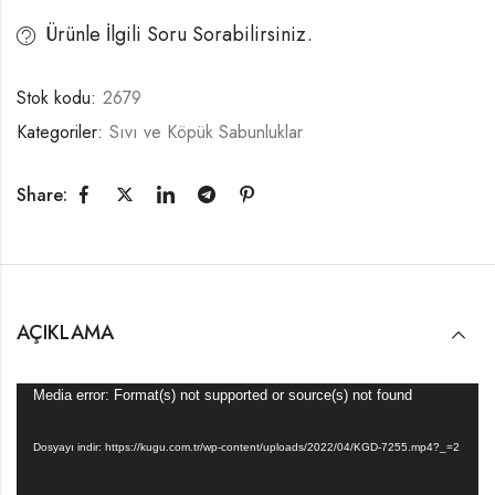
Ürünle İlgili Soru Sorabilirsiniz.
Stok kodu:
2679
Kategoriler:
Sıvı ve Köpük Sabunluklar
Share:
AÇIKLAMA
Video
Media error: Format(s) not supported or source(s) not found
oynatıcı
Dosyayı indir: https://kugu.com.tr/wp-content/uploads/2022/04/KGD-7255.mp4?_=2