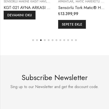
S
ENSÖRLÜ MAKINE KAĞIT HAVLU DISPENSERLERI
,
APARATLAR
MATIC HAREKETLI HAVLU DISPENSERLERI
KGT-021 AYNA ARKASI FOTOSELLİ 21 CM HAVLULUK VE SABUNLUK KOMBİNE SET
Sensörlü Tork Matic® H1 Sistem Beyaz Hareketli Havlu Dispenseri
₺
13.399,99
DEVAMINI OKU
SEPETE EKLE
Subscribe Newsletter
Sing up to our Newsletter and get the discount code.