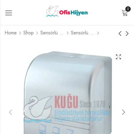
0
Home
Shop
Sensörlü Aparatlar
Sensörlü Makine Kağıt Havlu Dispenserleri
8025 304 KALİTE
8030 FOTOSELLİ
PASLANMAZ ÇELİK
BAL RENGİ
FOTOSELLİ
HAREKETLİ Elektrikli
HAREKETLİ Elektrikli
ve Pilli MAKİNE
ve Pilli SENSÖRLÜ 21
KAĞIT HAVLU
CM KAĞIT HAVLU
MAKİNESİ
MAKİNESİ