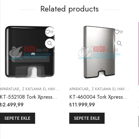
Related products
,
,
,
AVLU DISPENSERLERI
 HAVLUSU APARATI
APARATLAR
Z KATLAMA HAVLU DISPENSERLERI
Z KATLAMA EL HAVLUSU APARATI
Z KATLAMA H
,
YENI ÜRÜNLERIMIZ
Z 
KT-552108 Tork Xpress® Siyah H2 Sistem Mini Z Katlı Havlu Dispenseri
KT-460004 Tork Xpress® H2 Sistem Paslanmaz Çelik Metal Z Katlı Havlu Dispenseri
₺
11.999,99
₺
2.499,99
SEPETE EKLE
SEPETE EKLE