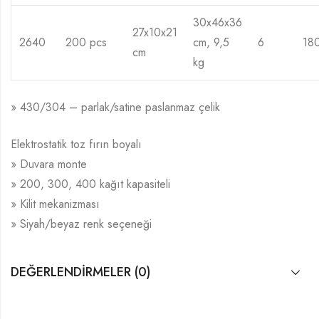
30x46x36
27x10x21
2640
200 pcs
cm, 9,5
6
18
cm
kg
» 430/304 – parlak/satine paslanmaz çelik
Elektrostatik toz fırın boyalı
» Duvara monte
» 200, 300, 400 kağıt kapasiteli
» Kilit mekanizması
» Siyah/beyaz renk seçeneği
DEĞERLENDIRMELER (0)