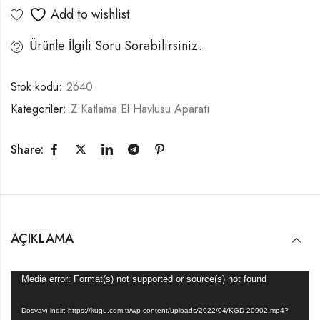
Add to wishlist
Ürünle İlgili Soru Sorabilirsiniz.
Stok kodu:
2640
Kategoriler:
Z Katlama El Havlusu Aparatı
Share:
AÇIKLAMA
Video
Media error: Format(s) not supported or source(s) not found
oynatıcı
Dosyayı indir: https://kugu.com.tr/wp-content/uploads/2022/04/KGD-20902.mp4?