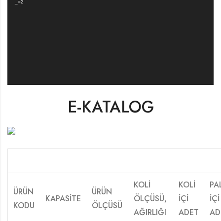
_=2
E-KATALOG
KOLİ
KOLİ
PA
ÜRÜN
ÜRÜN
KAPASİTE
ÖLÇÜSÜ,
İÇİ
İÇİ
KODU
ÖLÇÜSÜ
AĞIRLIĞI
ADET
AD